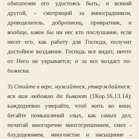
обитателем его удостоясь быть; и всякий
другой, - смотрящий за виноградником,
древоделатель, доброписец, привратник, и
вообще, какое бы ни нес кто послушание, если
несет его, как работу для Господа, получит
достойное воздаяние. Господь все видит, ничто
от Него не укрывается; и за все воздаст по-
божески.
3)
Стойте в вере, мужайтеся, утверждайтеся:
вся вам любовию да бывают
(1Кор.16,13.14);
каждодневно умирайте, чтоб жить во веки;
бегайте помышлений злых, как самых дел;
почитай многоречие многогрешением, смех -
блудодеянием, многоястие и насыщение -