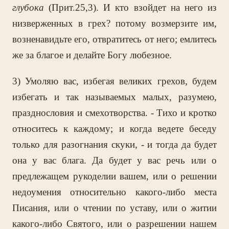
глубока
(Прит.25,3). И кто взойдет на него из
низверженных в грех? потому возмерзите им,
возненавидьте его, отвратитесь от него; емлитесь
же за благое и делайте Богу любезное.
3) Умоляю вас, избегая великих грехов, будем
избегать и так называемых малых, разумею,
празднословия и смехотворства. - Тихо и кротко
относитесь к каждому; и когда ведете беседу
только для разогнания скуки, - и тогда да будет
она у вас блага. Да будет у вас речь или о
предлежащем рукоделии вашем, или о решении
недоумения относительно какого-либо места
Писания, или о чтении по уставу, или о житии
какого-либо Святого, или о разрешении нашем