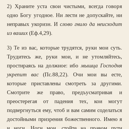
2) Храните уста свои чистыми, всегда говоря
одно Богу угодное. Ни лести не допускайте, ни
неправых укоризн. И
слово гнило да неисходит
из ваших
(Еф.4,29).
3) Те из вас, которые трудятся, руки мои суть.
Трудитесь же, руки мои, и не утомляйтесь,
простираясь на должное: ибо
мышца Господня
укрепит вас
(Пс.88,22). Очи мои вы есте,
которые приставлены смотреть за другими.
Смотрите же право, предъусматривая и
преостерегая от падения тех, кои могут
подвергнуться ему, чтоб и вам самим соделаться
достойными призрения божественного. Имею я
и ноги. Ноги мои, стойте на правом пути