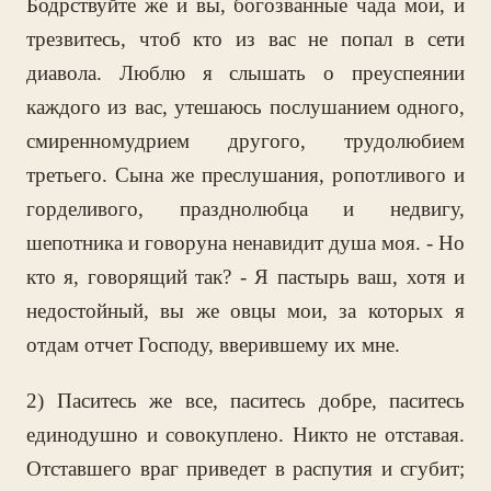
Бодрствуйте же и вы, богозванные чада мои, и
трезвитесь, чтоб кто из вас не попал в сети
диавола. Люблю я слышать о преуспеянии
каждого из вас, утешаюсь послушанием одного,
смиренномудрием другого, трудолюбием
третьего. Сына же преслушания, ропотливого и
горделивого, празднолюбца и недвигу,
шепотника и говоруна ненавидит душа моя. - Но
кто я, говорящий так? - Я пастырь ваш, хотя и
недостойный, вы же овцы мои, за которых я
отдам отчет Господу, вверившему их мне.
2) Паситесь же все, паситесь добре, паситесь
единодушно и совокуплено. Никто не отставая.
Отставшего враг приведет в распутия и сгубит;