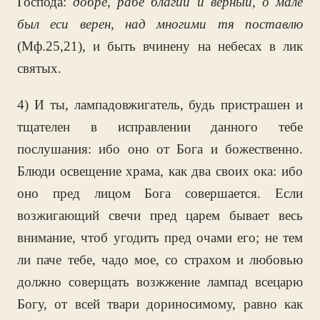
Господа:
добре, рабе благий и верный, о мале
был еси верен, над многими тя поставлю
(Мф.25,21), и быть вчинену на небесах в лик
святых.
4) И ты, лампадовжигатель, будь пристрашен и
тщателен в исправлении данного тебе
послушания: ибо оно от Бога и божественно.
Блюди освещение храма, как два своих ока: ибо
оно пред лицом Бога совершается. Если
возжигающий свечи пред царем бывает весь
внимание, чтоб угодить пред очами его; не тем
ли паче тебе, чадо мое, со страхом и любовью
должно соверщать возжжение лампад всецарю
Богу, от всей твари дориносимому, равно как