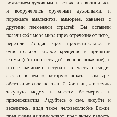
рождением духовным, и возрасли и ввоинились,
и вооружились оружиями духовными, и
поражаете амалекитов, аммореев, хананеев с
другими племенами страстей. Вы оставили
позади себя море мира (чрез отречение от него),
перешли Иордан чрез просветительное и
очистительное второе крещение в принятии
схимы (ибо оно есть действенное покаяние), и
отселе начинаете вступать в часть наследия
своего, в землю, которую показал вам чрез
обетование свое неложный Бог наш, - в землю
текущую медом и млеком безсмертия и
присноживотия. Радуйтесь о сем, ликуйте и
веселитесь, видя такое человеколюбие Божие.
пред очами нашими живот, пред лицем радость,