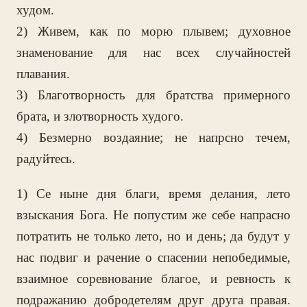
худом.
2) Живем, как по морю плывем; духовное
знаменование для нас всех случайностей
плавания.
3) Благотворность для братства примерного
брата, и злотворность худого.
4) Безмерно воздаяние; не напрсно течем,
радуйтесь.
1) Се ныне дня благи, время делания, лето
взыскания Бога. Не попустим же себе напрасно
потратить не только лето, но и день; да будут у
нас подвиг и рачение о спасении непобедимые,
взаимное соревнование благое, и ревность к
подражанию добродетелям друг друга правая.