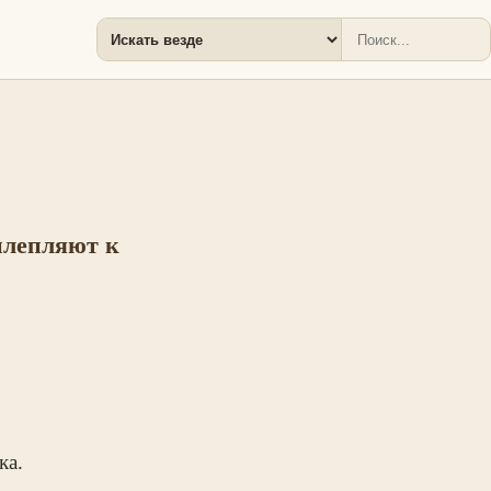
илепляют к
ка.