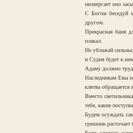
низвергает оно зас
С Богом беседуй м
другом.
Прекрасная баня д
плакал.
Не ублажай сильных
и Судия будет к ни
Адаму должно труди
Наследникам Евы не
клятва обращается 
Вместо светильника
тебе, какие поступк
Будем осуждать сам
грешник расточает 
Если сделано нам