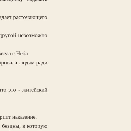
жидает расточающего
и другой невозможно
вела с Неба.
аровала людям ради
что это - житейский
рпит наказание.
я бездны, в которую