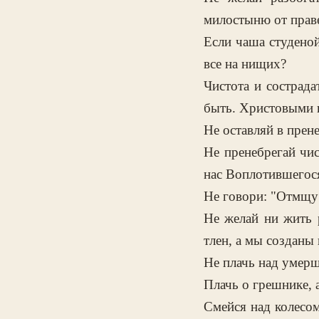
милостыню от праве
Если чаша студеной
все на нищих?
Чистота и сострада
быть. Христовыми 
Не оставляй в прен
Не пренебрегай чи
нас Воплотившегос
Не говори: "Отмщу 
Не желай ни жить р
тлен, а мы созданы 
Не плачь над умерш
Плачь о грешнике, 
Смейся над колесом