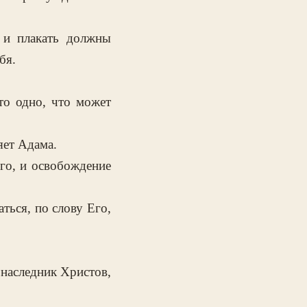
 и плакать должны
бя.
то одно, что может
яет Адама.
го, и освобождение
аться, по слову Его,
т наследник Христов,