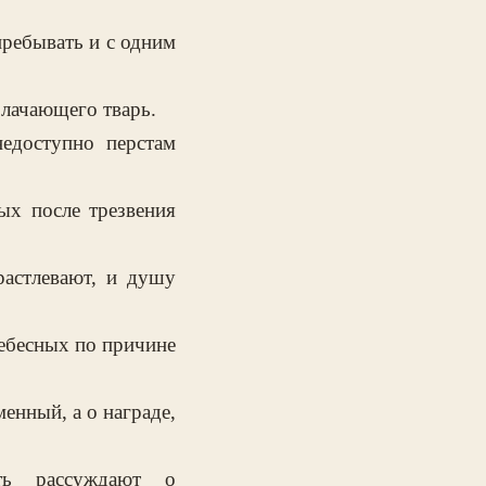
пребывать и с одним
блачающего тварь.
едоступно перстам
ых после трезвения
астлевают, и душу
Небесных по причине
енный, а о награде,
ть рассуждают о