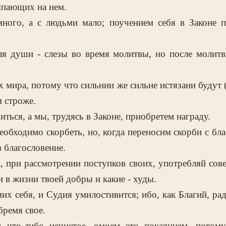
ыпающих на нем.
ного, а с людьми мало; поучением себя в Законе 
ля души - слезы во время молитвы, но после молит
 мира, потому что сильнии же сильне истязани будут (
м строже.
ться, а мы, трудясь в Законе, приобретем награду.
обходимо скорбеть, но, когда переносим скорби с бла
в благословение.
, при рассмотрении поступков своих, употребляй сове
и в жизни твоей добры и какие - худы.
их себя, и Судия умилостивится; ибо, как Благий, рад
бремя свое.
и что-либо нечистое, омоем это покаянием, потом