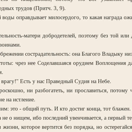
дных трудов (Притч. 3, 9).
 воды оправдывает милосердого, то какая награда о
тельность-матери добродетелей, поэтому без той ил
воинами.
ебрежении сострадательность: она Благого Владыку низ
стоты: чрез нее Соделавшаяся орудием Воплощения д
я.
врагу!" Есть у нас Праведный Судия на Небе.
оскошно, ни разбогатеть, ни прославиться, потому 
не на истление.
им: это - общий путь. И кто достиг конца, тот блажен.
а не о нищем, ибо последний увенчивается, а первый те
 жизни, которое вертится без порядка, но остерегайс