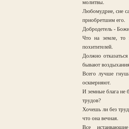
молитвы.
Любомудрие, сие са
приобретшим его.
Добродетель - Божи
Что на земле, то
похитителей.
Должно отказаться
бывают воздыхания
Всего лучше гнуш
оскверняют.
И земные блага не 
трудов?
Хочешь ли без труд
что она вечная.
Все истаивающи