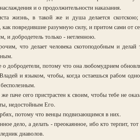
наслаждения и о продолжительности наказания.
иста жизнь, в такой же и душа делается скотскою;
 как повредившие разумную силу, и притом сами от се
м, и добродетель только - нетленною.
рочим, что делает человека скотоподобным и делай 
сным.
 о добродетели, потому что она любомудрием обновл
Владей и языком, чтобы, когда остаешься рабом одно
 бесполезным.
же паче сего пристрастен к своим, чтобы тебе не оказ
 ты, недостойным Его.
орбях, потому что венцы подвизающимся в них.
нное дело, а делать - преокаянное, ибо кто терпит, то
аследник диаволов.