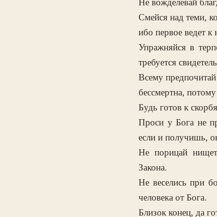
Не вожделевай благ
Смейся над теми, к
ибо первое ведет к 
Упражняйся в терп
требуется свидетель
Всему предпочитай 
бессмертна, потому
Будь готов к скорб
Проси у Бога не пр
если и получишь, о
Не порицай нищет
Закона.
Не веселись при бо
человека от Бога.
Близок конец, да г