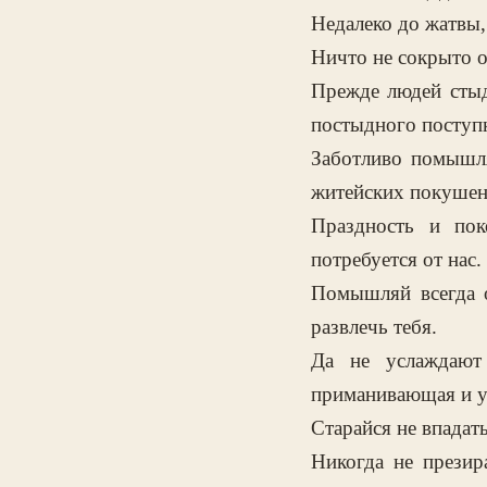
Недалеко до жатвы,
Ничто не сокрыто о
Прежде людей стыд
постыдного поступк
Заботливо помышля
житейских покушен
Праздность и пок
потребуется от нас.
Помышляй всегда о
развлечь тебя.
Да не услаждают 
приманивающая и 
Старайся не впадат
Никогда не презир