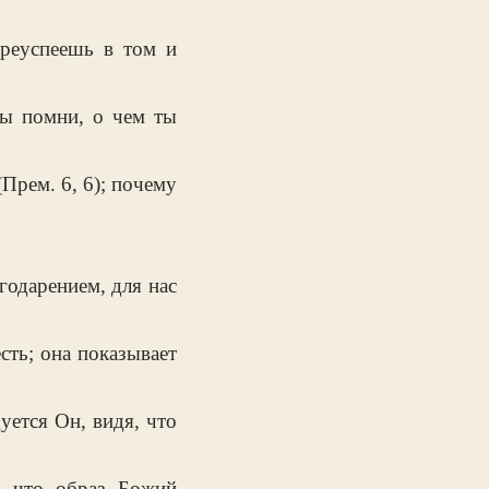
преуспеешь в том и
вы помни, о чем ты
Прем. 6, 6); почему
годарением, для нас
сть; она показывает
уется Он, видя, что
у что образ Божий