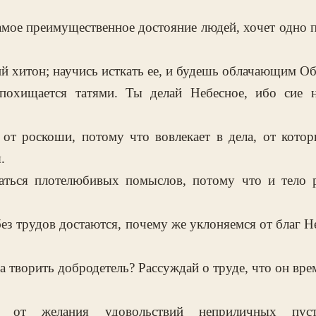
мое преимущественное достояние людей, хочет одно 
й хитон; научись исткать ее, и будешь облачающим О
 похищается татями. Ты делай Небесное, ибо сие н
 от роскоши, потому что вовлекает в дела, от котор
.
аться плотелюбивых помыслов, потому что и тело р
без трудов достаются, почему же уклоняемся от благ 
а творить добродетель? Рассуждай о труде, что он врем
е от желания удовольствий неприличных пус