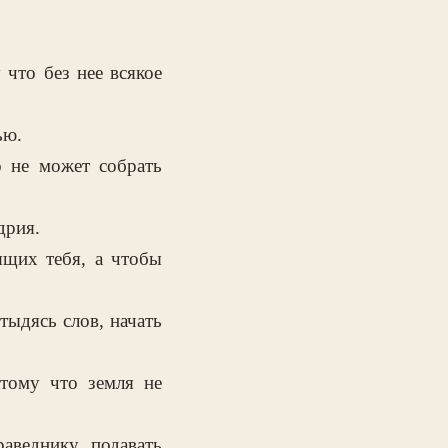
что без нее всякое
ью.
о не может собрать
дрия.
ящих тебя, а чтобы
тыдясь слов, начать
тому что земля не
аведнику подавать