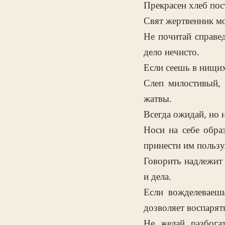
Прекрасен хлеб пост
Свят жертвенник мо
Не почитай справе
дело нечисто.
Если сеешь в нищих
Слеп милостивый, 
жатвы.
Всегда ожидай, но 
Носи на себе обра
принести им пользу
Говорить надлежит 
и дела.
Если вожделеваеш
дозволяет воспарят
Не желай разбога