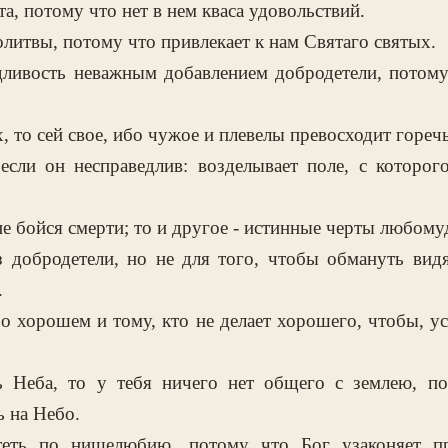
а, потому что нет в нем кваса удовольствий.
литвы, потому что привлекает к нам Святаго святых.
дливость неважным добавлением добродетели, потому 
, то сей свое, ибо чужое и плевелы превосходит гореч
если он несправедлив: возделывает поле, с которог
не бойся смерти; то и другое - истинные черты любому
з добродетели, но не для того, чтобы обмануть вид
.
о хорошем и тому, кто не делает хорошего, чтобы, ус
ь Неба, то у тебя ничего нет общего с землею, по
ь на Небо.
теть по нищелюбию, потому что Бог узаконяет пр