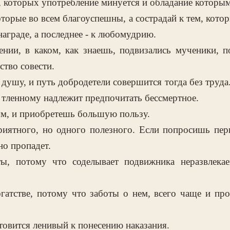
, которых употребление минуется и обладание которым
оторые во всем благоуспешны, а сострадай к тем, котор
награде, а последнее - к любомудрию.
ении, в каком, как знаешь, подвизались мученики, п
ство совести.
душу, и путь добродетели совершится тогда без труда.
 тленному надлежит предпочитать бессмертное.
ям, и приобретешь большую пользу.
иятного, но одного полезного. Если попросишь перв
но пропадет.
ы, потому что соделывает подвижника неразвлека
гатстве, потому что заботы о нем, всего чаще и пр
отовится ленивый к понесению наказания.