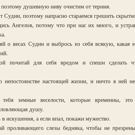
 поэтому душевную ниву очистим от терния.
т Судии, поэтому напрасно стараемся грешить скрытн
ись Ангелов, потому что при нас их много, и устран
а.
й о весах Судии и выбрось из себя всякую, какая ес
ий.
ой почитай для себя вредом и спеши сделать чт
 непостоянстве настоящей жизни, и ничто в ней не
тебя земные веселости, которые временны, это
уловляющая душу.
ь в искушения, а если впал, покажи мужество.
ай проливающего слезы бедняка, чтобы не презрен