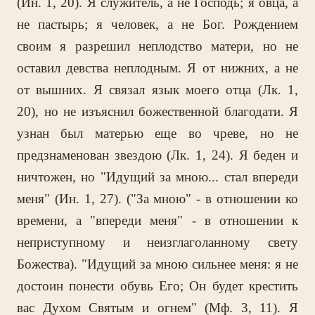
(Ин. 1, 20). Я служитель, а не Господь; я овца, а
не пастырь; я человек, а не Бог. Рождением
своим я разрешил неплодство матери, но не
оставил девства неплодным. Я от нижних, а не
от вышних. Я связал язык моего отца (Лк. 1,
20), но не изъяснил божественной благодати. Я
узнан был матерью еще во чреве, но не
предзнаменован звездою (Лк. 1, 24). Я беден и
ничтожен, но "Идущий за мною... стал впереди
меня" (Ин. 1, 27). ("За мною" - в отношении ко
времени, а "впереди меня" - в отношении к
неприступному и неизглаголанному свету
Божества). "Идущий за мною сильнее меня: я не
достоин понести обувь Его; Он будет крестить
вас Духом Святым и огнем" (Мф. 3, 11). Я