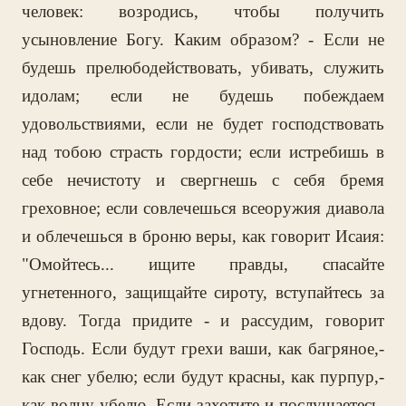
человек: возродись, чтобы получить
усыновление Богу. Каким образом? - Если не
будешь прелюбодействовать, убивать, служить
идолам; если не будешь побеждаем
удовольствиями, если не будет господствовать
над тобою страсть гордости; если истребишь в
себе нечистоту и свергнешь с себя бремя
греховное; если совлечешься всеоружия диавола
и облечешься в броню веры, как говорит Исаия:
"Омойтесь... ищите правды, спасайте
угнетенного, защищайте сироту, вступайтесь за
вдову. Тогда придите - и рассудим, говорит
Господь. Если будут грехи ваши, как багряное,-
как снег убелю; если будут красны, как пурпур,-
как волну убелю. Если захотите и послушаетесь,