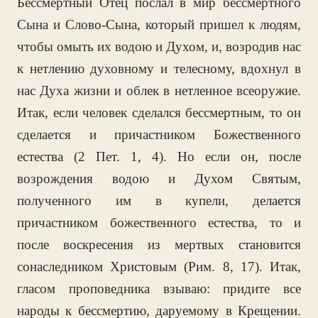
Бессмертный Отец послал в мир бессмертного
Сына и Слово-Сына, который пришел к людям,
чтобы омыть их водою и Духом, и, возродив нас
к нетлению духовному и телесному, вдохнул в
нас Духа жизни и облек в нетленное всеоружие.
Итак, если человек сделался бессмертным, то он
сделается и причастником Божественного
естества (2 Пет. 1, 4). Но если он, после
возрождения водою и Духом Святым,
полученного им в купели, делается
причастником божественного естества, то и
после воскресения из мертвых становится
сонаследником Христовым (Рим. 8, 17). Итак,
гласом проповедника взываю: придите все
народы к бессмертию, даруемому в Крещении.