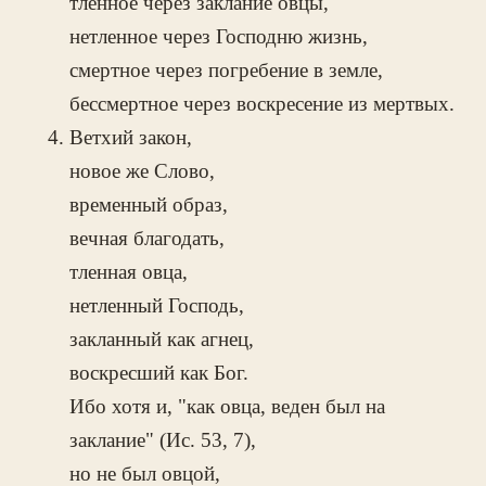
тленное через заклание овцы,
нетленное через Господню жизнь,
смертное через погребение в земле,
бессмертное через воскресение из мертвых.
Ветхий закон,
новое же Слово,
временный образ,
вечная благодать,
тленная овца,
нетленный Господь,
закланный как агнец,
воскресший как Бог.
Ибо хотя и, "как овца, веден был на
заклание" (Ис. 53, 7),
но не был овцой,