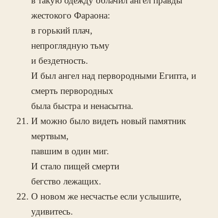
в такую одежду облачил ангел правды
жестокого Фараона:
в горький плач,
непроглядную тьму
и бездетность.
И был ангел над первородными Египта, и
смерть первородных
была быстра и ненасытна.
И можно было видеть новый памятник
мертвым,
павшим в один миг.
И стало пищей смерти
бегство лежащих.
О новом же несчастье если услышите,
удивитесь.