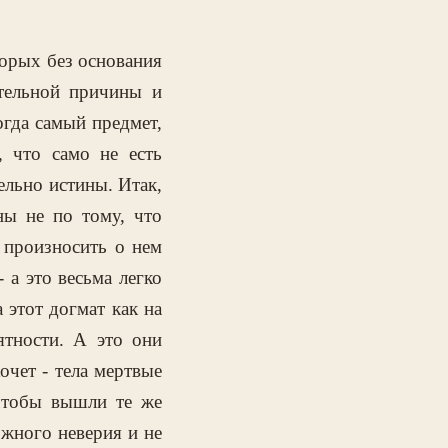
торых без основания
тельной причины и
огда самый предмет,
, что само не есть
ельно истины. Итак,
ны не по тому, что
 произносить о нем
 а это весьма легко
 этот догмат как на
ятности. А это они
очет - тела мертвые
чтобы вышли те же
ожного неверия и не