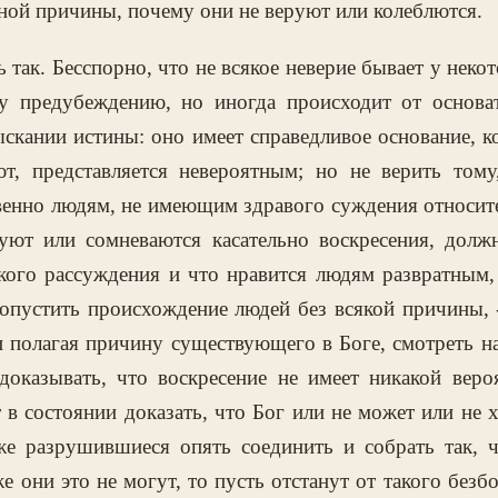
ной причины, почему они не веруют или колеблются.
ь так. Бесспорно, что не всякое неверие бывает у неко
му предубеждению, но иногда происходит от основа
скании истины: оно имеет справедливое основание, к
т, представляется невероятным; но не верить тому
венно людям, не имеющим здравого суждения относит
руют или сомневаются касательно воскресения, долж
якого рассуждения и что нравится людям развратным,
опустить происхождение людей без всякой причины, -
и полагая причину существующего в Боге, смотреть на
 доказывать, что воскресение не имеет никакой веро
т в состоянии доказать, что Бог или не может или не х
же разрушившиеся опять соединить и собрать так, 
е они это не могут, то пусть отстанут от такого безб