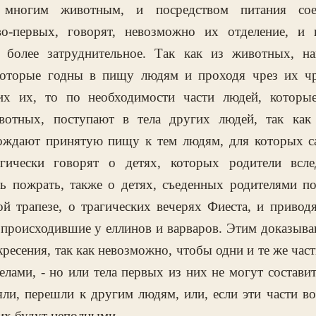
о многим животным, и посредством питания сое
во-первых, говорят, невозможно их отделение, и 
 более затруднительное. Так как из животных, на
екоторые годны в пищу людям и проходя чрез их чр
их их, то по необходимости части людей, которы
отных, поступают в тела других людей, так как
ождают принятую пищу к тем людям, для которых с
гически говорят о детях, которых родители всле
ь пожрать, также о детях, съеденных родителями по
ой трапезе, о трагических вечерях Фиеста, и привод
 происходившие у еллинов и варваров. Этим доказыва
ресения, так как невозможно, чтобы одни и те же част
елами, - но или тела первых из них не могут составить
ли, перешли к другим людям, или, если эти части в
них будут неполными.