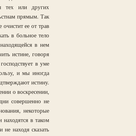
ы тех или других
льстнам прямым. Так
 очистит ее от трав
ать в больное тело
 находящейся в нем
чить истине, говоря
 господствует в уме
ользу, и мы иногда
одтверждают истину.
ении о воскресении,
одни совершенно не
нования, некоторые
 находятся в таком
и не находя сказать