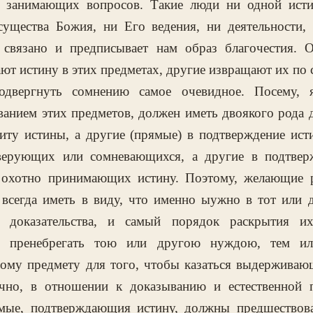
е занимающих вопросов. Такие люди ни одной исти
существа Божия, ни Его ведения, ни деятельности, 
 связано и предписывает нам образ благочестия. 
ют истину в этих предметах, другие извращают их по 
одвергнуть сомнению самое очевидное. Посему, 
ванием этих предметов, должен иметь двоякого рода д
щиту истины, а другие (прямые) в подтверждение ист
верующих или сомневающихся, а другие в подтвер
 охотно принимающих истину. Поэтому, желающие р
всегда иметь в виду, что именно ыужно в тот или д
и доказательства, и самый порядок раскрытия и
не пренебрегать тою или другою нуждою, тем ил
ому предмету для того, чтобы казаться выдерживаю
чно, в отношении к доказыванию и естественной п
ямые, подтверждающия истину, должны предшествова