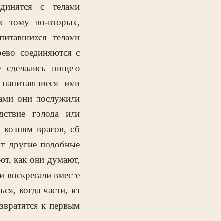
динятся с телами
к тому во-вторых,
питавшихся телами
ево соединяются с
е сделались пищею
 напитавшиеся ими
ами они послужили
дствие голода или
 козням врагов, об
ят другие подобные
ют, как они думают,
и воскресали вместе
ся, когда части, из
озвратятся к первым