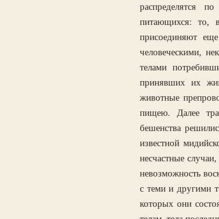
распределятся п
питающихся: то, 
присоединяют еще
человеческими, н
телами потребивш
принявших их жив
животные препров
пищею. Далее тра
бешенства решилис
известной мидийск
несчастные случаи,
невозможность воск
с теми и другими т
которых они состоя
телам, тела послед