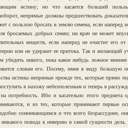
ающим истину; но что касается большей польз
наоборот, непрямые должны предшествовать доказате
жет с пользою бросать в землю семена, если наперед не
ля бросаемых добрых семян; ни врач не может впуск
елительных веществ, если наперед не очистит его от
терии или не удержит ее притока. Так и желающий у
м убедить никого, пока какое нибудь ложное мнение
ивится словам его. Посему, имея в виду большую п
ьства истины непрямые прежде тех, которые прямо п
оступить я нахожу небезполезным и теперь в рассужд
на потребность. Ибо и касательно этого предмета 
мневаются, и из тех, которые принимают первые ос
одобно сомневающимся и что всего безрассуднее, они
 никакого повода к неверию в самой сущности дела, 