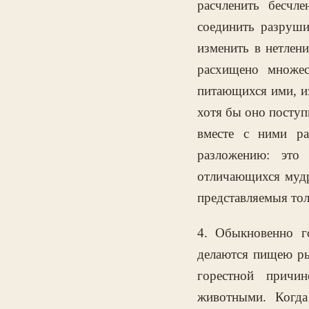
расчленить бесчл
соединить разруши
изменить в нетлен
расхищено множе
питающихся ими, из
хотя бы оно поступ
вместе с ними ра
разложению: это
отличающихся мудр
представляемыя то
4. Обыкновенно г
делаются пищею ры
горестной причи
животными. Когда