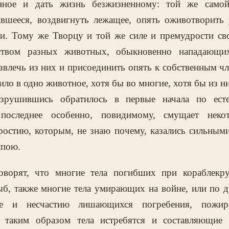
енное и дать жизнь безжизненному: той же самой
вшееся, воздвигнуть лежащее, опять оживотворить
ии. Тому же Творцу и той же силе и премудрости сво
ством разных животных, обыкновенно нападающих
влечь из них и присоединить опять к собственным чл
ило в одно животное, хотя бы во многие, хотя бы из ни
зрушившись обратилось в первые начала по ест
 последнее особенно, повидимому, смущает нек
остию, которым, не знаю почему, казались сильными
лпою.
оворят, что многие тела погибших при кораблекр
б, также многие тела умирающих на войне, или по д
не и несчастию лишающихся погребения, пожир
 таким образом тела истребятся и составляющие