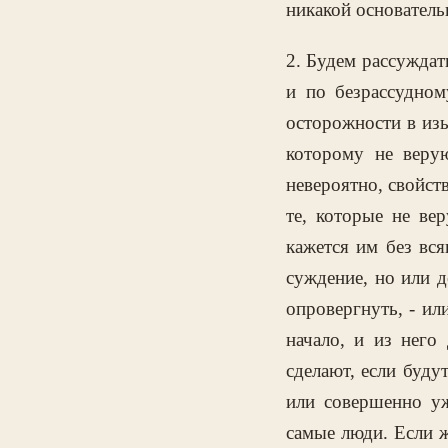
никакой основатель
2. Будем рассуждат
и по безрассудно
осторожности в изы
которому не верую
невероятно, свойст
те, которые не ве
кажется им без вс
суждение, но или д
опровергнуть, - ил
начало, и из него
сделают, если буду
или совершенно у
самые люди. Если ж