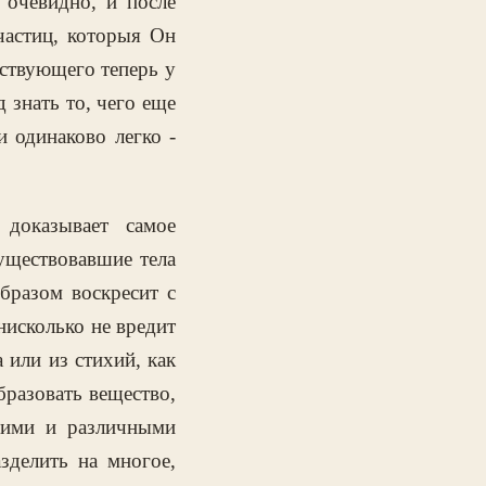
, очевидно, и после
частиц, которыя Он
дствующего теперь у
 знать то, чего еще
и одинаково легко -
доказывает самое
уществовавшие тела
бразом воскресит с
нисколько не вредит
 или из стихий, как
бразовать вещество,
гими и различными
зделить на многое,