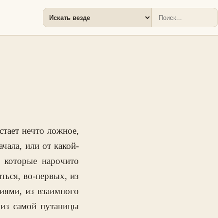
тает нечто ложное,
ачала, или от какой-
 которые нарочито
ься, во-первых, из
иями, из взаимного
 из самой путаницы