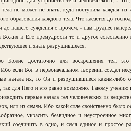
пригодное для устройства тела человеческого, - Тот
 тела не может не знать, куда поступила каждая из 
ого образования каждого тела. Что касается до госпо
и до нашего суждения о прочем, - нам труднее наперед
я Божия и Его премудрости то и другое естественно 
ществующее и знать разрушившееся.
во Божие достаточно для воскрешения тел, это 
 Ибо если Бог в первоначальном творении создал нес
мые начала их, то Он и разрушившиеся каким-либо о
, так для Него и это равно возможно. Такому учению 
роизводить первые начала тел человеческих из вещества
ов, или из семян. Ибо какой силе свойственно было о
зобразное, украсить безвидное и неустроенное мно
ихий соединить в одно, и семя единое и простое ра