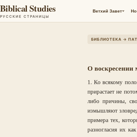
Biblical Studies
Ветхий Завет
Но
РУССКИЕ СТРАНИЦЫ
БИБЛИОТЕКА → ПАТ
О воскресении
1. Ко всякому пол
прирастает не потом
либо причины, св
измышляют зловред
примера тех, кото
разногласия их ка