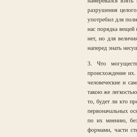
намеревался взять 
разрушения целого
употребил для полн
нас порядка вещей 
нет, но для величи
наперед знать несу
3. Что могущест
происхождение их.
человеческие и са
такою же легкостью
то, будет ли кто п
первоначальных осн
по их мнению, бе
формами, части ст