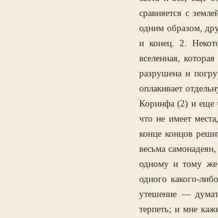
сравняется с земле
одним образом, дру
и конец. 2. Неко
вселенная, которая
разрушена и погруз
оплакивает отдельн
Коринфа (2) и еще 
что не имеет места
конце концов решит
весьма самонадеян,
одному и тому же 
одного какого-либ
утешение — думать
терпеть; и мне каж