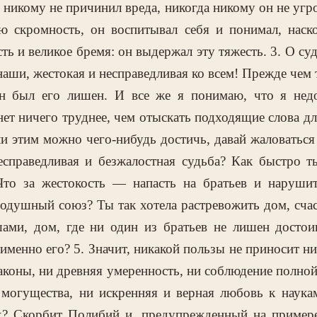
 никому не причинил вреда, никогда никому он не угро
ою скромность, он воспитывал себя и понимал, наск
ть и великое бремя: он выдержал эту тяжесть. 3. О су
наши, жестокая и несправедливая ко всем! Прежде чем 
 он был его лишен. И все же я понимаю, что я нед
.нет ничего труднее, чем отыскать подходящие слова д
сли этим можно чего-нибудь достичь, давай жаловаться 
несправедливая и безжалостная судьба? Как быстро т
Что за жестокость — напасть на братьев и наруши
одушный союз? Ты так хотела растревожить дом, сча
ми, дом, где ни один из братьев не лишен достоин
именно его? 5. Значит, никакой пользы не приносит ни
коны, ни древняя умеренность, ни соблюдение полно
 могущества, ни искренняя и верная любовь к наука
х? Скорбит Полибий и, предупрежденный на примере