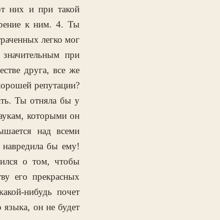
от них и при такой
рение к ним. 4. Ты
утраченных легко мог
 значительным при
естве друга, все же
 хорошей репутации?
ать. Ты отняла бы у
наукам, которыми он
ышается над всеми
 навредила бы ему!
тился о том, чтобы
тву его прекрасных
какой-нибудь почет
 языка, он не будет