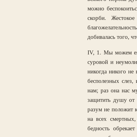
можно беспокоитьс
скорби. Жестоко
благожелательност
добивалась того, ч
IV, 1. Мы можем ещ
суровой и неумоли
никогда никого не 
бесполезных слез,
нам; раз она нас м
защитить душу от 
разум не положит к
на всех смертных
бедность обрекае