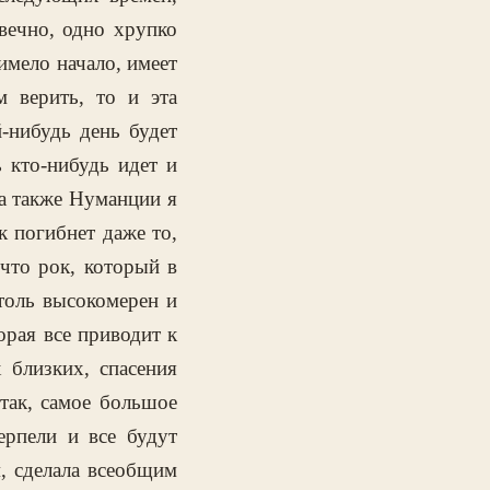
овечно, одно хрупко
имело начало, имеет
 верить, то и эта
й-нибудь день будет
ь кто-нибудь идет и
 а также Нуманции я
к погибнет даже то,
 что рок, который в
столь высокомерен и
орая все приводит к
 близких, спасения
так, самое большое
ерпели и все будут
м, сделала всеобщим