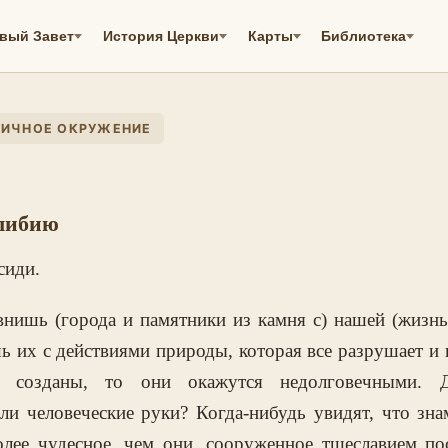
вый Завет
История Церкви
Карты
Библиотека
ТИЧНОЕ ОКРУЖЕНИЕ
либию
сиди.
равнишь (города и памятники из камня с) нашей (жизн
ь их с действиями природы, которая все разрушает и 
 созданы, то они окажутся недолговечными. Де
ли человеческие руки? Когда-нибудь увидят, что зн
более чудесное, чем они, сооруженное тщеславием п