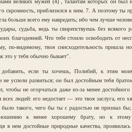
нами великих мужей (4) , талантам которых он был и
го скромность, приблизился к ним. 7. А поэтому ты п
гла больше всего ему навредить; ибо чем лучше челов
 удары, судьба, ведь ты свирепствуешь без всякого 
воих благодеяний. Что тебе стоило освободить от нес
ому, по-видимому, твоя снисходительность пришла н
ак это у тебя обычно бывает".
 добавить, если ты хочешь, Полибий, к этим мои
не успели развиться; он был достойным тебя братом
л, чтобы не огорчаться даже из-за менее достойного
 всех людей: его недостает — это твоя заслуга, его х
 было такого, чего бы ты с радостью не признал бы
ошению к менее хорошему брату, но к этому 
дя в нем достойные природные качества, проявилась