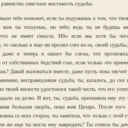
о равенство смягчало жестокость судьбы.
немало тебе поможет, если ты подумаешь о том, что тво
о ком ты тоскуешь, ни тебе; ведь ты не будешь же
 что не имеет смысла. Ибо если мы хотя бы чего
 то сколько я еще ни пролил слез из-за, своей судьбы
я; даже и теперь я нашел бы слезы, что пролилис
от собственных бедствий глаз, если только это принесе
шь? Давай жаловаться вместе, даже пусть пока звучит
нению, несправедливая судьба, ты, казалось, до сих 
о твоей милости удостоился такой чести, что его успе
адало на долю. И вот, ты, судьба, причинила ему эту 
самая большая скорбь, пока жив Цезарь. После того
овека со всех сторон, ты заметила, что только с этой
ем же еще ты могла ему навредить? Ты отняла бы де