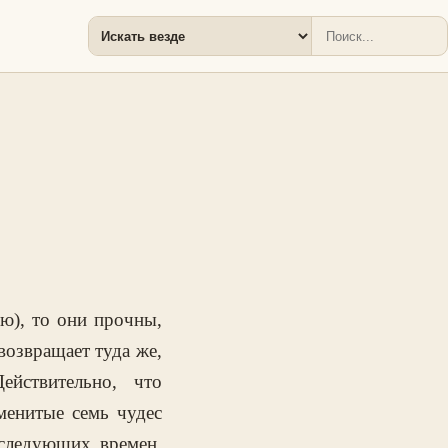
ью), то они прочны,
возвращает туда же,
йствительно, что
аменитые семь чудес
оследующих времен,