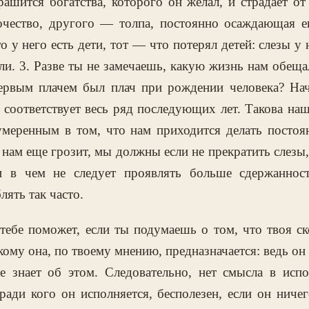
рашится богатства, которого он желал, и страдает от
очество, другого — толпа, постоянно осаждающая 
то у него есть дети, тот — что потерял детей: слезы у 
ли. 3. Разве ты не замечаешь, какую жизнь нам обеща
ервым плачем был плач при рождении человека? На
, соответствует весь ряд последующих лет. Такова на
умеренным в том, что нам приходится делать постоян
 нам еще грозит, мы должны если не прекратить слезы,
и в чем не следует проявлять больше сдержанност
лять так часто.
тебе поможет, если ты подумаешь о том, что твоя с
 кому она, по твоему мнению, предназначается: ведь он
е знает об этом. Следовательно, нет смысла в испо
ради кого он исполняется, бесполезен, если он ничег