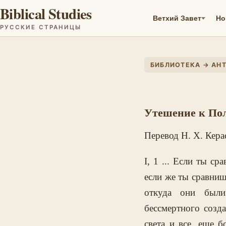
Biblical Studies
Ветхий Завет
Но
РУССКИЕ СТРАНИЦЫ
БИБЛИОТЕКА → АН
Утешение к По
Перевод Н. Х. Кера
I, 1 ... Если ты с
если же ты сравниш
откуда они были
бессмертного созда
света и все, еще 