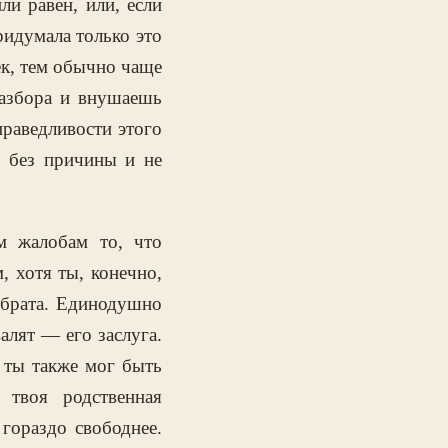
ли равен, или, если
ридумала только это
ек, тем обычно чаще
разбора и внушаешь
праведливости этого
о без причины и не
м жалобам то, что
, хотя ты, конечно,
 брата. Единодушно
валят — его заслуга.
; ты также мог быть
твоя родственная
 гораздо свободнее.