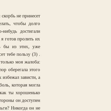
я скорбь не принесет
лать, чтобы долго
-нибудь достигали
, я готов пролить их
ь бы из этих, уже
т тебе пользу (3) .
 только моя жалоба:
пор оберегала этого
х избежал зависти, а
боль, которая могла
 как ты хорошенько
 стороны он доступен
ньги? Никогда он не