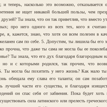
; и теперь, насколько это возможно, отказывается 
ретения не ищет никакой большей пользы, чем през
 друзей? Ты знала, что он так приветлив, что вместо 
вых; про него одного из всех тех, кого я считаю
е, я, кажется, знаю, что хотя он всем полезен в кач
 желанен сам по себе. 5. Допустим, ты лишила бы его
ко прочна, что даже ты сама не могла бы ее поколеб
вье? Ты знала, что его дух благодаря благородным 
я, но и с которыми родился, так прочен, что возв
 6. Ты могла бы похитить у него жизнь? Как мало ты
нь обещала ему слава его таланта; он сам позабо
ь лучшей части его существа, и благодаря изящес
едений он спас себя от забвения. Пока будет хоть 
 существовать сила латинского или прелесть греческого