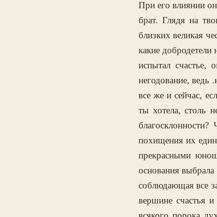
При его влиянии он
брат. Глядя на тв
близких великая чес
какие добродетели 
испытал счастье,
негодование, ведь 
все же и сейчас, е
ты хотела, столь 
благосклонности? 
похищения их един
прекрасными юноша
основания выбрала 
соблюдающая все за
вершине счастья и
всякого порока ду