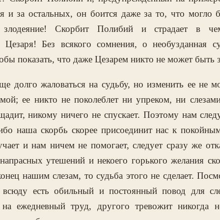
я и за остальных, он боится даже за то, что могло 
е злодеяние! Скорбит Полибий и страдает в чем
ь Цезаря! Без всякого сомнения, о необузданная с
тобы показать, что даже Цезарем никто не может быть 
е долго жаловаться на судьбу, но изменить ее не м
мой; ее никто не поколеблет ни упреком, ни слезами
щадит, никому ничего не спускает. Поэтому нам след
 ибо наша скорбь скорее присоединит нас к покойным
учает и нам ничем не помогает, следует сразу же отк
напрасных утешений и некоего горького желания скор
онец нашим слезам, то судьба этого не сделает. Посм
, всюду есть обильный и постоянный повод для сле
т на ежедневный труд, другого тревожит никогда н