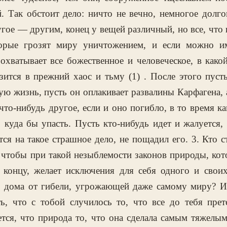
й. Так обстоит дело: ничто не вечно, немногое долг
гое — другим, конец у вещей различный, но все, что 
торые грозят миру уничтожением, и если можно им
 охватывает все божественное и человеческое, в како
ится в прежний хаос и тьму (1) . После этого пуст
ую жизнь, пусть он оплакивает развалины Карфагена,
что-нибудь другое, если и оно погибло, в то время ка
, куда бы упасть. Пусть кто-нибудь идет и жалуется,
ся на такое страшное дело, не пощадил его. 3. Кто 
 чтобы при такой незыблемости законов природы, кот
концу, желает исключения для себя одного и своих
о дома от гибели, угрожающей даже самому миру? И
, что с тобой случилось то, что все до тебя прет
ется, что природа то, что она сделала самым тяжелы