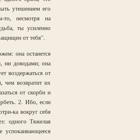
быть утешением его
-то, несмотря на
удьба, ты усиленно
защищен от тебя".
ожем: она останется
, ни доводами; она
ует воздержаться от
, чем возвратит их
азаться от скорби и
беть. 2. Ибо, если
отри-ка вокруг себя
з: одного Тяжелая
е успокаивающееся