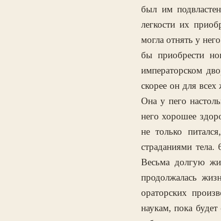
был им подвластен
легкости их приоб
могла отнять у него
бы приобрести но
императорском двор
скорее он для всех
Она у пего настоль
него хорошее здоро
не только питалс
страданиями тела.
Весьма долгую жиз
продолжалась жизн
ораторских произв
наукам, пока будет